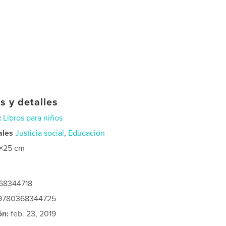
s y detalles
:
Libros para niños
ales
Justicia social
,
Educación
×25 cm
368344718
: 9780368344725
ón:
feb. 23, 2019