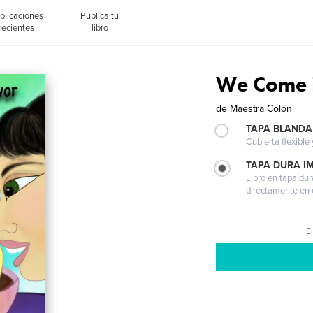
blicaciones
Publica tu
recientes
libro
We Come i
de
Maestra Colón
TAPA BLANDA
Cubierta flexible
TAPA DURA I
Libro en tapa dur
directamente en e
El