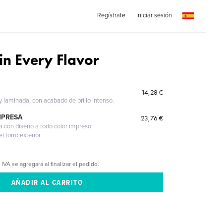
Regístrate
Iniciar sesión
n Every Flavor
14,28 €
 y laminada, con acabado de brillo intenso.
MPRESA
23,76 €
a con diseño a todo color impreso
l forro exterior
 IVA se agregará al finalizar el pedido.