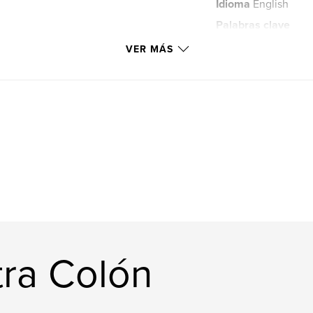
Idioma
English
Palabras clave
,
elementary
cla
VER MÁS
tra Colón