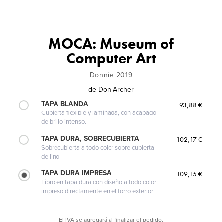
MOCA: Museum of
Computer Art
Donnie 2019
de
Don Archer
TAPA BLANDA
93,88 €
Cubierta flexible y laminada, con acabado
de brillo intenso.
TAPA DURA, SOBRECUBIERTA
102,17 €
Sobrecubierta a todo color sobre cubierta
de lino
TAPA DURA IMPRESA
109,15 €
Libro en tapa dura con diseño a todo color
impreso directamente en el forro exterior
El IVA se agregará al finalizar el pedido.