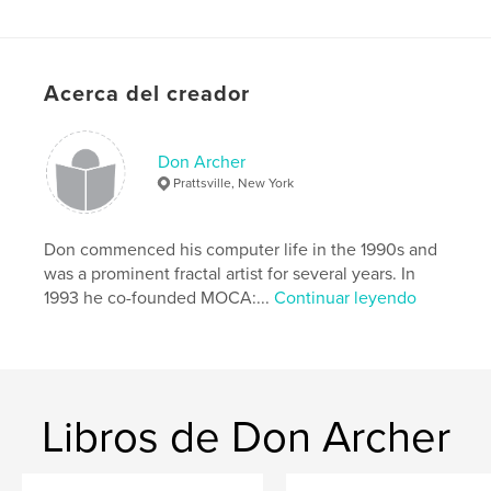
Características y detalles
Categoría principal:
Libros de arte y fotografía
Características:
Apaisado estándar, 25×20 cm
Acerca del creador
N.º de páginas:
104
Fecha de publicación:
feb. 05, 2019
Don Archer
Idioma
English
Prattsville, New York
Palabras clave
,
Computer art
Digital art
Don commenced his computer life in the 1990s and
was a prominent fractal artist for several years. In
1993 he co-founded MOCA:...
Continuar leyendo
Libros de Don Archer