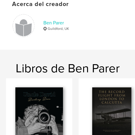
N.º de páginas:
318
Acerca del creador
ISBN
Tapa blanda: 9781388007584
Ben Parer
Fecha de publicación:
nov. 24, 2018
Guildford, UK
Idioma
English
Palabras clave
,
,
,
,
Parer
Catalonia
family
Australia
Libros de Ben Parer
Melbourne