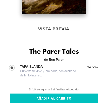
VISTA PREVIA
The Parer Tales
de
Ben Parer
TAPA BLANDA
24,60 €
Cubierta flexible y laminada, con acabado
de brillo intenso.
El IVA se agregará al finalizar el pedido.