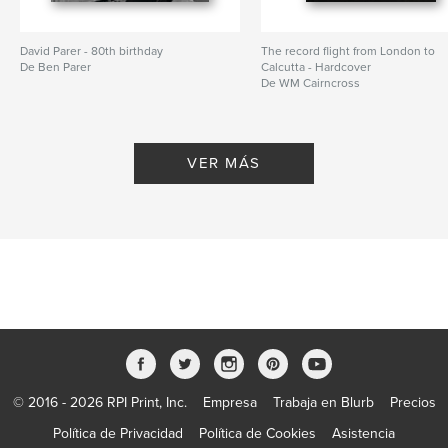
David Parer - 80th birthday
The record flight from London to
De Ben Parer
Calcutta - Hardcover
De WM Cairncross
VER MÁS
© 2016 - 2026 RPI Print, Inc.
Empresa
Trabaja en Blurb
Precios
Política de Privacidad
Política de Cookies
Asistencia