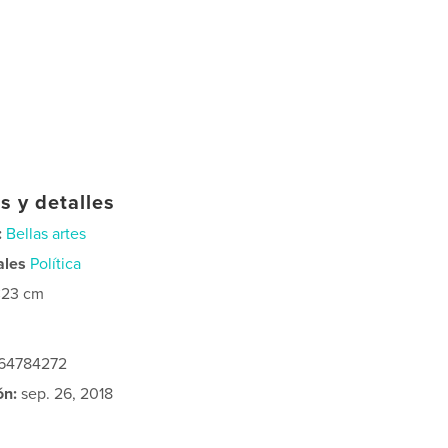
s y detalles
:
Bellas artes
ales
Política
×23 cm
464784272
ón:
sep. 26, 2018