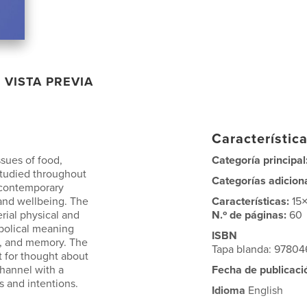
VISTA PREVIA
Característica
ssues of food,
Categoría principal
studied throughout
Categorías adicion
a contemporary
 and wellbeing. The
Características:
15
erial physical and
N.º de páginas:
60
mbolical meaning
ISBN
ts, and memory. The
Tapa blanda: 9780
t for thought about
channel with a
Fecha de publicaci
s and intentions.
Idioma
English