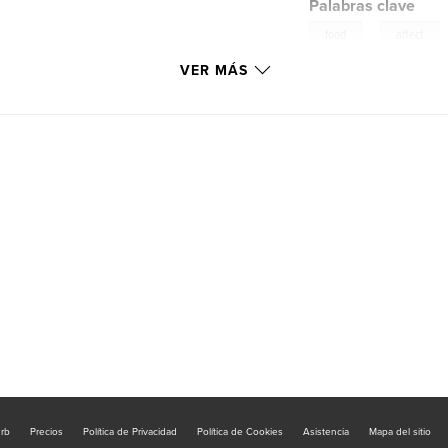
Palabras clave
,
food
affect
VER MÁS
urb
Precios
Política de Privacidad
Política de Cookies
Asistencia
Mapa del sitio