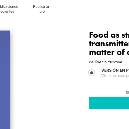
blicaciones
Publica tu
recientes
libro
Food as str
transmitt
matter of 
de
Ksenia Yurkova
VERSIÓN EN 
Visible en cualqu
El