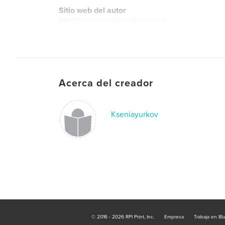
Sitio web del autor
http://www.kseniayurkova.com
Acerca del creador
Kseniayurkov
© 2016 - 2026 RPI Print, Inc.
Empresa
Trabaja en Bl