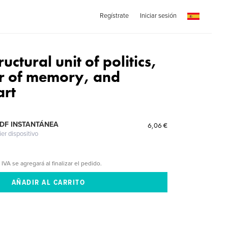
Regístrate
Iniciar sesión
uctural unit of politics,
er of memory, and
art
PDF INSTANTÁNEA
6,06 €
ier dispositivo
 IVA se agregará al finalizar el pedido.