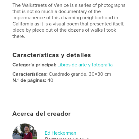
The Walkstreets of Venice is a series of photographs
that is not so much a documentary of the
impermanence of this charming neighborhood in
California as it is a visual poem that presented itself,
piece by piece out of the dozens of walks I took
there.
Características y detalles
Categoría principal:
Libros de arte y fotografía
Características:
Cuadrado grande, 30×30 cm
N.º de páginas:
40
Fecha de publicación:
nov. 13, 2017
Idioma
English
Palabras clave
Acerca del creador
,
,
photography
Venice
walking
Ed Heckerman
Santa Monica, CA, U.S.A.