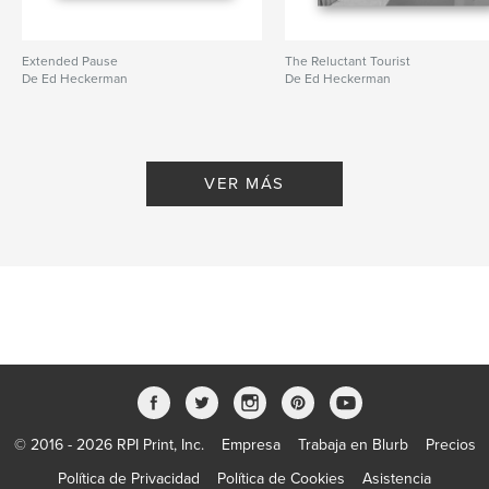
Extended Pause
The Reluctant Tourist
De Ed Heckerman
De Ed Heckerman
VER MÁS
© 2016 - 2026 RPI Print, Inc.
Empresa
Trabaja en Blurb
Precios
Política de Privacidad
Política de Cookies
Asistencia