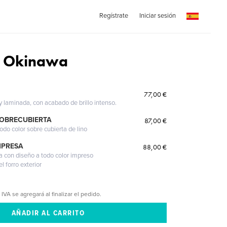
Regístrate
Iniciar sesión
o Okinawa
77,00 €
 y laminada, con acabado de brillo intenso.
SOBRECUBIERTA
87,00 €
odo color sobre cubierta de lino
MPRESA
88,00 €
a con diseño a todo color impreso
l forro exterior
 IVA se agregará al finalizar el pedido.