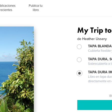
blicaciones
Publica tu
recientes
libro
My Trip t
de
Heather Ussery
TAPA BLANDA
Cubierta flexible
TAPA DURA, 
Sobrecubierta a t
TAPA DURA I
Libro en tapa dur
directamente en e
El