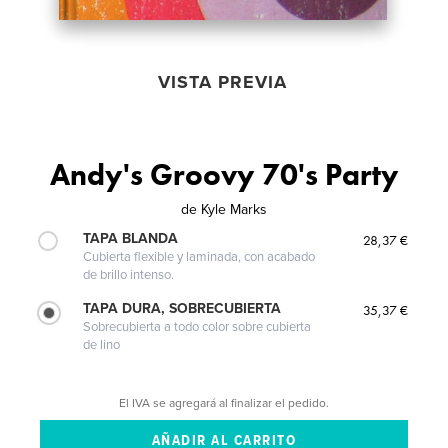
VISTA PREVIA
Andy's Groovy 70's Party
de
Kyle Marks
TAPA BLANDA
28,37 €
Cubierta flexible y laminada, con acabado
de brillo intenso.
TAPA DURA, SOBRECUBIERTA
35,37 €
Sobrecubierta a todo color sobre cubierta
de lino
El IVA se agregará al finalizar el pedido.