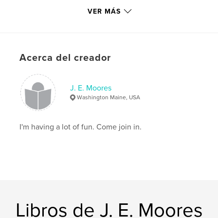
VER MÁS
Características y detalles
Categoría principal:
Libros para niños
Características:
Apaisado estándar, 25×20 cm
Acerca del creador
N.º de páginas:
24
Fecha de publicación:
may. 19, 2009
Palabras clave
J. E. Moores
Washington Maine, USA
,
,
,
fairy tale
monster
kids
children
I'm having a lot of fun. Come join in.
Libros de J. E. Moores