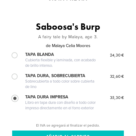
Saboosa's Burp
A fairy tale by Malaya, age 3.
de
Malaya Celia Moores
TAPA BLANDA
24,30 €
Cubierta flexible y laminada, con acabado
de brillo intenso.
TAPA DURA, SOBRECUBIERTA
32,60 €
Sobrecubierta a todo color sobre cubierta
de lino
TAPA DURA IMPRESA
35,30 €
Libro en tapa dura con diseño a todo color
impreso directamente en el forro exterior
El IVA se agregará al finalizar el pedido.