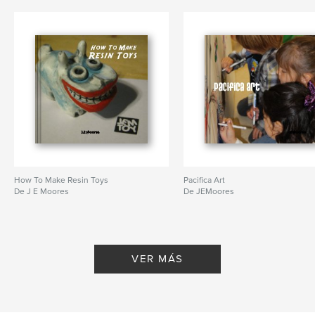
How To Make Resin Toys
Pacifica Art
De J E Moores
De JEMoores
VER MÁS