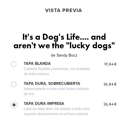
VISTA PREVIA
It's a Dog's Life.... and
aren't we the "lucky dogs"
de
Sandy Bocz
TAPA BLANDA
19,84 €
Cubierta flexible y laminada, con acabado
de brillo intenso.
TAPA DURA, SOBRECUBIERTA
26,84 €
Sobrecubierta a todo color sobre cubierta
de lino
TAPA DURA IMPRESA
26,84 €
Libro en tapa dura con diseño a todo color
impreso directamente en el forro exterior