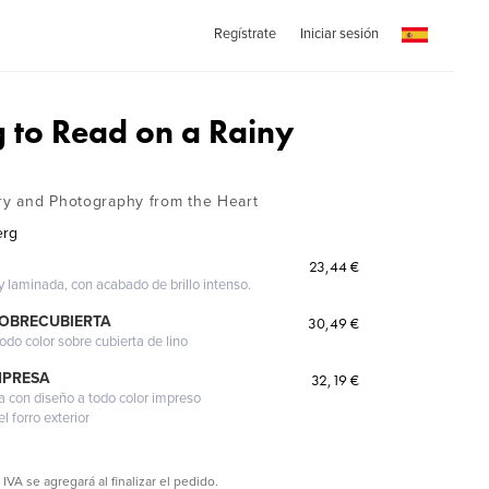
Regístrate
Iniciar sesión
 to Read on a Rainy
try and Photography from the Heart
erg
23,44 €
 y laminada, con acabado de brillo intenso.
SOBRECUBIERTA
30,49 €
odo color sobre cubierta de lino
MPRESA
32,19 €
a con diseño a todo color impreso
l forro exterior
 IVA se agregará al finalizar el pedido.