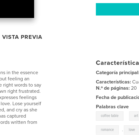
VISTA PREVIA
Característica
ons in the essence
Categoría principal
hout feeling an
Características:
Cu
e right words to say
N.º de páginas:
20
n right frustrated.
xpresses feelings
Fecha de publicaci
 love. Lose yourself
Palabras clave
ed, and cry as she
,
has captured
coffee table
art
words written from
romance
,
love