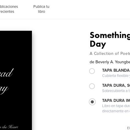
blicaciones
Publica tu
recientes
libro
Something
Day
A Collection of Poe
de
Beverly A. Youngb
TAPA BLANDA
Cubierta flexible
TAPA DURA, 
Sobrecubierta a t
TAPA DURA I
Libro en tapa dur
directamente en e
El