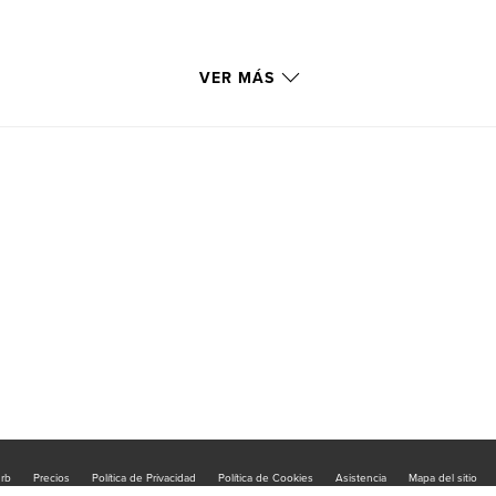
VER MÁS
urb
Precios
Política de Privacidad
Política de Cookies
Asistencia
Mapa del sitio