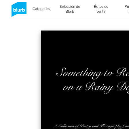
Selección de
Éxitos de
Pu
Categorías
Blurb
venta