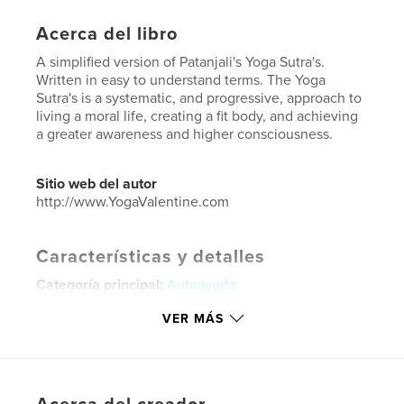
Acerca del libro
A simplified version of Patanjali's Yoga Sutra's.
Written in easy to understand terms. The Yoga
Sutra's is a systematic, and progressive, approach to
living a moral life, creating a fit body, and achieving
a greater awareness and higher consciousness.
Sitio web del autor
http://www.YogaValentine.com
Características y detalles
Categoría principal:
Autoayuda
Características:
13×20 cm
VER MÁS
N.º de páginas:
24
ISBN
Tapa blanda: 9781320376891
Fecha de publicación:
sep. 14, 2015