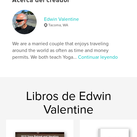
Acerca del creador
Idioma
English
Palabras clave
Edwin Valentine
Tacoma, WA
,
,
8 limbs of yoga
Yoga
meditation
We are a married couple that enjoys traveling
around the world as often as time and money
permits. We both teach Yoga...
Continuar leyendo
Libros de Edwin
Valentine