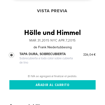
VISTA PREVIA
Hölle und Himmel
MAR.31,2015 NYC APR.7,2015
de
Frank Niedertubbesing
TAPA DURA, SOBRECUBIERTA
226,04 €
Sobrecubierta a todo color sobre cubierta
de lino
El IVA se agregará al finalizar el pedido.