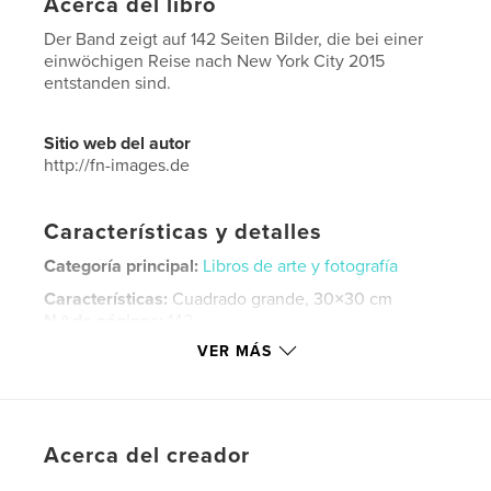
Acerca del libro
Der Band zeigt auf 142 Seiten Bilder, die bei einer
einwöchigen Reise nach New York City 2015
entstanden sind.
Sitio web del autor
http://fn-images.de
Características y detalles
Categoría principal:
Libros de arte y fotografía
Características:
Cuadrado grande, 30×30 cm
N.º de páginas:
142
VER MÁS
Fecha de publicación:
abr. 28, 2015
Idioma
German
Palabras clave
,
,
,
Acerca del creador
New York City
Bericht
Reise