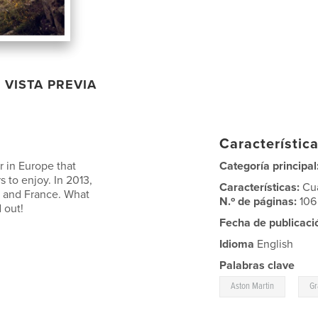
VISTA PREVIA
Característica
r in Europe that
Categoría principal
 to enjoy. In 2013,
Características:
Cu
ly and France. What
N.º de páginas:
106
 out!
Fecha de publicaci
Idioma
English
Palabras clave
,
Aston Martin
Gr