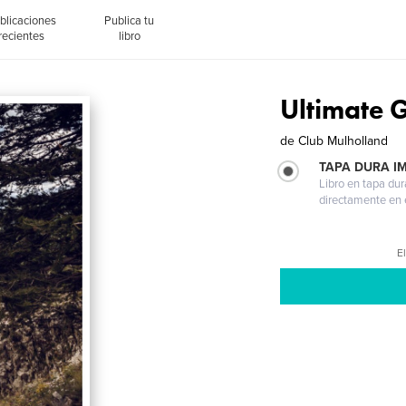
blicaciones
Publica tu
recientes
libro
Ultimate 
de
Club Mulholland
TAPA DURA I
Libro en tapa dur
directamente en e
El