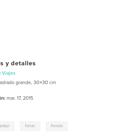
s y detalles
:
Viajes
adrado grande, 30×30 cm
ón:
mar. 17, 2015
,
,
antour
Ferrari
Porsche