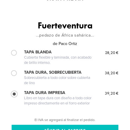
Fuerteventura
...pedazo de África sahárica...
de
Paco Ortiz
TAPA BLANDA
28,20 €
Cubierta flexible y laminada, con acabado
de brillo intenso.
TAPA DURA, SOBRECUBIERTA
38,20 €
Sobrecubierta a todo color sobre cubierta
de lino
TAPA DURA IMPRESA
39,20 €
Libro en tapa dura con diseño a todo color
impreso directamente en el forro exterior
El IVA se agregará al finalizar el pedido.