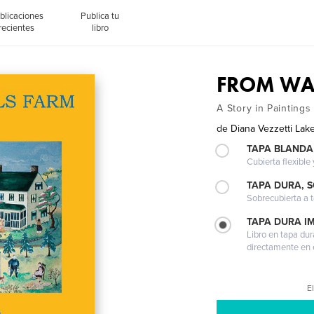
blicaciones
Publica tu
recientes
libro
FROM WA
A Story in Paintings
de
Diana Vezzetti Lak
TAPA BLANDA
Cubierta flexible
TAPA DURA, 
Sobrecubierta a t
TAPA DURA I
Libro en tapa dur
directamente en e
El