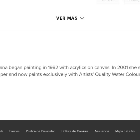
VER MÁS
ana began painting in 1982 with acrylics on canvas. In 2001 she 
per and now paints exclusively with Artists' Quality Water Colour 
urb
Precios
Política de Privacidad
Política de Cookies
Asistencia
Mapa del sitio