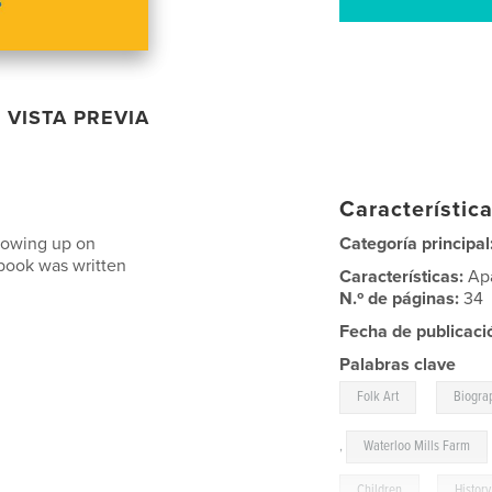
VISTA PREVIA
Característica
 growing up on
Categoría principal
 book was written
Características:
Ap
N.º de páginas:
34
Fecha de publicaci
Palabras clave
,
Folk Art
Biogra
,
Waterloo Mills Farm
Children
,
History