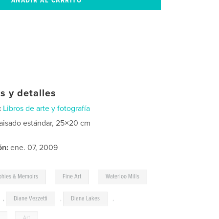
s y detalles
:
Libros de arte y fotografía
aisado estándar, 25×20 cm
ón:
ene. 07, 2009
,
,
phies & Memoirs
Fine Art
Waterloo Mills
,
Diane Vezzetti
,
Diana Lakes
,
,
Art