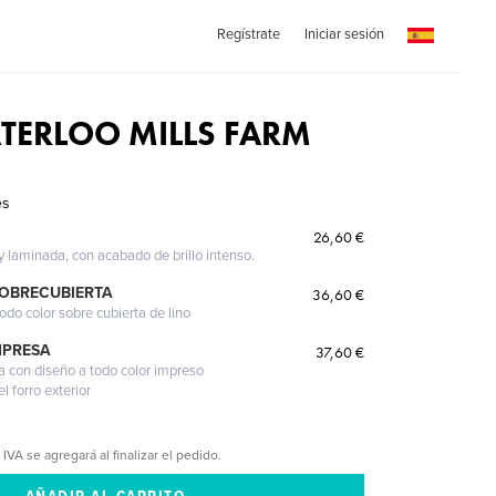
Regístrate
Iniciar sesión
TERLOO MILLS FARM
es
26,60 €
 y laminada, con acabado de brillo intenso.
SOBRECUBIERTA
36,60 €
odo color sobre cubierta de lino
MPRESA
37,60 €
a con diseño a todo color impreso
l forro exterior
 IVA se agregará al finalizar el pedido.