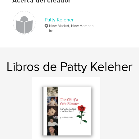
Acerca del creador
disabilities
Patty Keleher
New Market, New Hampsh
ire
Libros de Patty Keleher