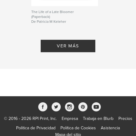
The Life of a Late Bloomer
(Paperback)
De Patricia M Keleher
VER MÁS
© 2016 - 2026 RPI Print, Inc.
Empresa
Trabaja en Blurb
Precios
Política de Privacidad
Política de Cookies
Asistencia
Mapa del sitio