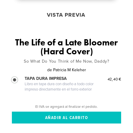
VISTA PREVIA
The Life of a Late Bloomer
(Hard Cover)
So What Do You Think of Me Now, Daddy?
de
Patricia M Keleher
TAPA DURA IMPRESA
42,40 €
Libro en tapa dura con diseño a todo color
impreso directamente en el forro exterior
El IVA se agregará al finalizar el pedido.