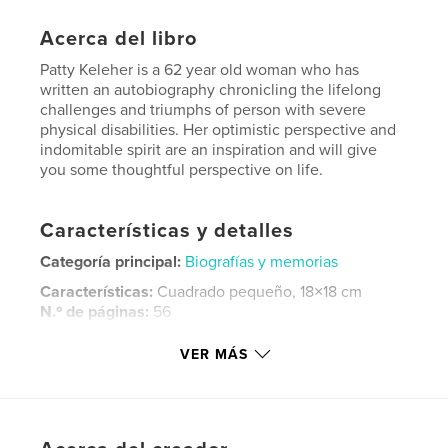
Acerca del libro
Patty Keleher is a 62 year old woman who has
written an autobiography chronicling the lifelong
challenges and triumphs of person with severe
physical disabilities. Her optimistic perspective and
indomitable spirit are an inspiration and will give
you some thoughtful perspective on life.
Características y detalles
Categoría principal:
Biografías y memorias
Características:
Cuadrado pequeño, 18×18 cm
N.º de páginas:
56
Fecha de publicación:
abr. 05, 2014
VER MÁS
Idioma
English
Palabras clave
,
,
,
physical challenges
cerebral palsy
handicap