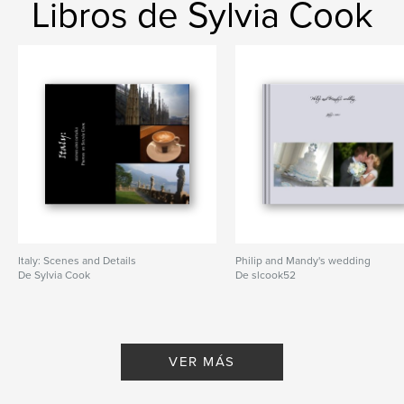
Libros de Sylvia Cook
Italy: Scenes and Details
Philip and Mandy's wedding
De Sylvia Cook
De slcook52
VER MÁS