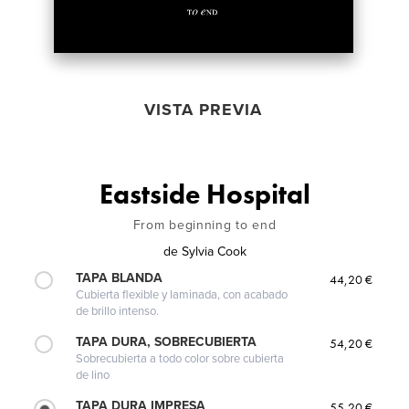
VISTA PREVIA
Eastside Hospital
From beginning to end
de
Sylvia Cook
TAPA BLANDA
44,20 €
Cubierta flexible y laminada, con acabado
de brillo intenso.
TAPA DURA, SOBRECUBIERTA
54,20 €
Sobrecubierta a todo color sobre cubierta
de lino
TAPA DURA IMPRESA
55,20 €