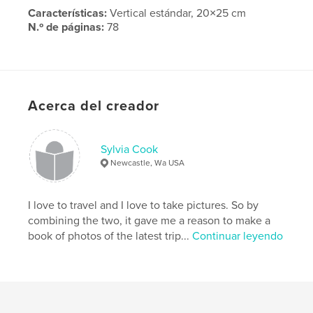
Características:
Vertical estándar, 20×25 cm
N.º de páginas:
78
Fecha de publicación:
jun. 17, 2008
Idioma
English
Palabras clave
Acerca del creador
,
,
Eastside Hospital
Group Health
memories
Sylvia Cook
Newcastle, Wa USA
I love to travel and I love to take pictures. So by
combining the two, it gave me a reason to make a
book of photos of the latest trip...
Continuar leyendo