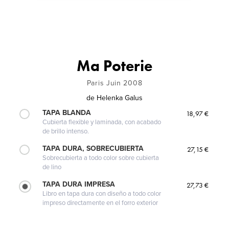
Ma Poterie
Paris Juin 2008
de
Helenka Galus
TAPA BLANDA
18,97 €
Cubierta flexible y laminada, con acabado
de brillo intenso.
TAPA DURA, SOBRECUBIERTA
27,15 €
Sobrecubierta a todo color sobre cubierta
de lino
TAPA DURA IMPRESA
27,73 €
Libro en tapa dura con diseño a todo color
impreso directamente en el forro exterior