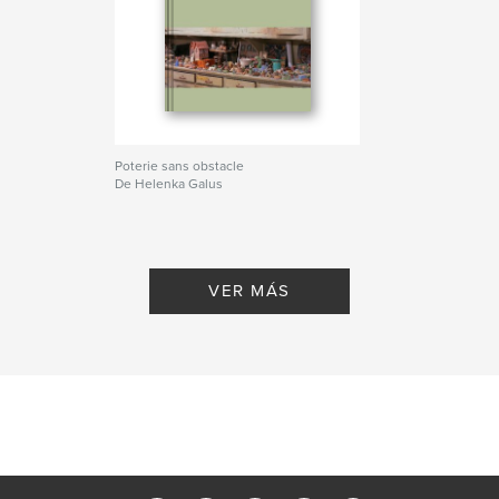
Poterie sans obstacle
De Helenka Galus
VER MÁS