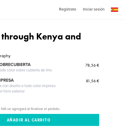
Regístrate
Iniciar sesión
 through Kenya and
raphy
SOBRECUBIERTA
78,56 €
odo color sobre cubierta de lino
MPRESA
81,56 €
a con diseño a todo color impreso
l forro exterior
 IVA se agregará al finalizar el pedido.