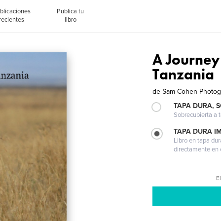
blicaciones
Publica tu
recientes
libro
A Journey
Tanzania
de
Sam Cohen Photog
TAPA DURA, 
Sobrecubierta a t
TAPA DURA I
Libro en tapa dur
directamente en e
El