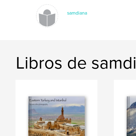
samdiana
Libros de samd