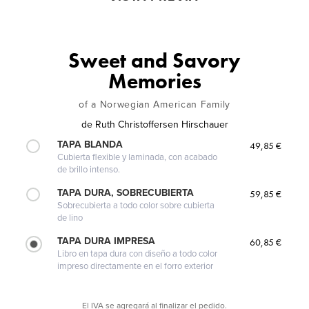
Sweet and Savory
Memories
of a Norwegian American Family
de
Ruth Christoffersen Hirschauer
TAPA BLANDA
49,85 €
Cubierta flexible y laminada, con acabado
de brillo intenso.
TAPA DURA, SOBRECUBIERTA
59,85 €
Sobrecubierta a todo color sobre cubierta
de lino
TAPA DURA IMPRESA
60,85 €
Libro en tapa dura con diseño a todo color
impreso directamente en el forro exterior
El IVA se agregará al finalizar el pedido.