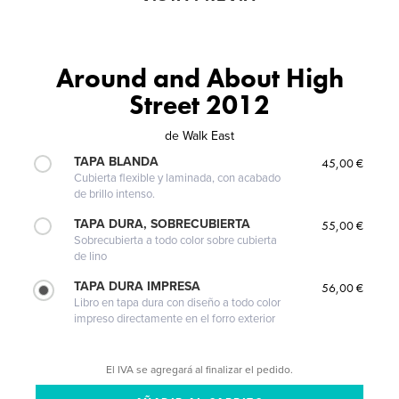
Around and About High
Street 2012
de
Walk East
TAPA BLANDA
45,00 €
Cubierta flexible y laminada, con acabado
de brillo intenso.
TAPA DURA, SOBRECUBIERTA
55,00 €
Sobrecubierta a todo color sobre cubierta
de lino
TAPA DURA IMPRESA
56,00 €
Libro en tapa dura con diseño a todo color
impreso directamente en el forro exterior
El IVA se agregará al finalizar el pedido.