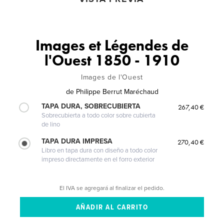
Images et Légendes de
l'Ouest 1850 - 1910
Images de l'Ouest
de
Philippe Berrut Maréchaud
TAPA DURA, SOBRECUBIERTA
267,40 €
Sobrecubierta a todo color sobre cubierta
de lino
TAPA DURA IMPRESA
270,40 €
Libro en tapa dura con diseño a todo color
impreso directamente en el forro exterior
El IVA se agregará al finalizar el pedido.