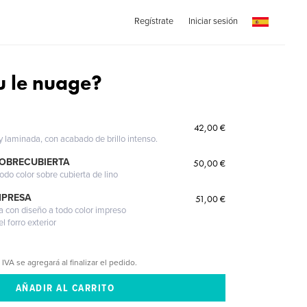
Regístrate
Iniciar sesión
u le nuage?
42,00 €
 y laminada, con acabado de brillo intenso.
SOBRECUBIERTA
50,00 €
odo color sobre cubierta de lino
MPRESA
51,00 €
a con diseño a todo color impreso
l forro exterior
 IVA se agregará al finalizar el pedido.