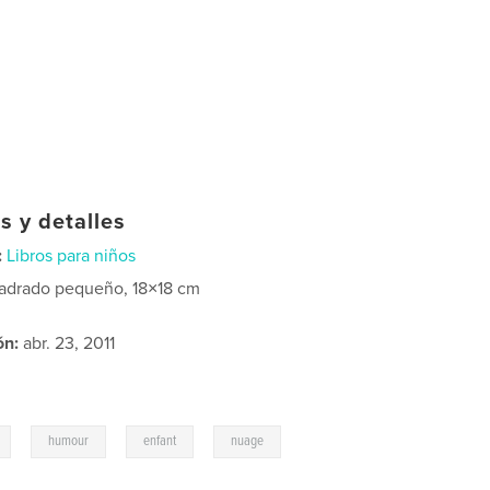
s y detalles
:
Libros para niños
adrado pequeño, 18×18 cm
ón:
abr. 23, 2011
,
,
,
humour
enfant
nuage