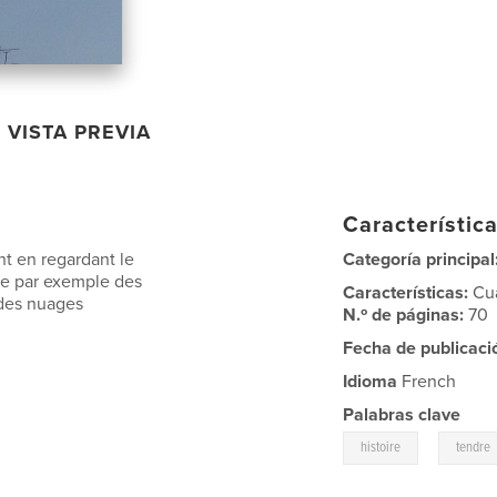
VISTA PREVIA
Característica
nt en regardant le
Categoría principal
mme par exemple des
Características:
Cu
 des nuages
N.º de páginas:
70
Fecha de publicaci
Idioma
French
Palabras clave
,
histoire
tendre