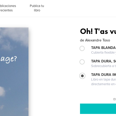
blicaciones
Publica tu
recientes
libro
Oh! T'as v
de
Alexandre Toso
TAPA BLANDA
Cubierta flexible
TAPA DURA, 
Sobrecubierta a t
TAPA DURA I
Libro en tapa dur
directamente en e
El