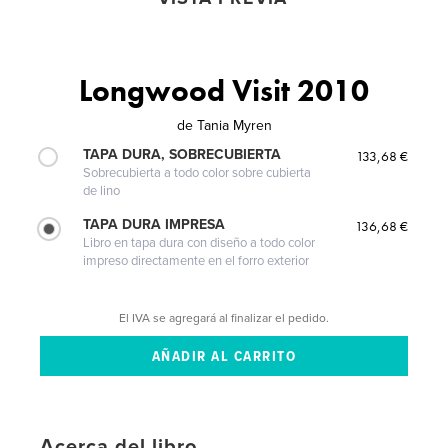
Longwood Visit 2010
de
Tania Myren
TAPA DURA, SOBRECUBIERTA
133,68 €
Sobrecubierta a todo color sobre cubierta
de lino
TAPA DURA IMPRESA
136,68 €
Libro en tapa dura con diseño a todo color
impreso directamente en el forro exterior
El IVA se agregará al finalizar el pedido.
Acerca del libro