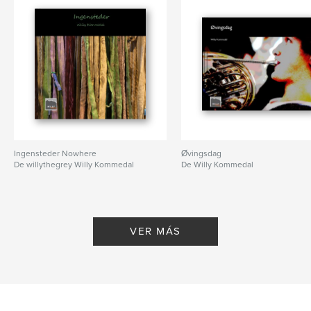
Ingensteder Nowhere
Øvingsdag
De willythegrey Willy Kommedal
De Willy Kommedal
VER MÁS