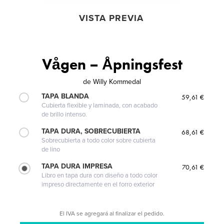
VISTA PREVIA
Vågen – Åpningsfest
de
Willy Kommedal
TAPA BLANDA
59,61 €
Cubierta flexible y laminada, con acabado
de brillo intenso.
TAPA DURA, SOBRECUBIERTA
68,61 €
Sobrecubierta a todo color sobre cubierta
de lino
TAPA DURA IMPRESA
70,61 €
Libro en tapa dura con diseño a todo color
impreso directamente en el forro exterior
El IVA se agregará al finalizar el pedido.