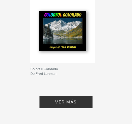
mariner
,
lightning
,
Scotland
,
rapeseed
,
Canada
,
boat
,
England
,
elk
,
canyon
,
Utah
,
Venice
,
Italy
,
Barbados
,
cloud
,
Stonehenge
,
sunset
,
sunrise
,
gull
,
Mexico
,
Strauss
,
Austria
,
Wagner
,
Beethoven
,
Mozart
Colorful Colorado
De Fred Luhman
VER MÁS