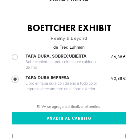
BOETTCHER EXHIBIT
Reality & Beyond
de
Fred Luhman
TAPA DURA, SOBRECUBIERTA
86,88 €
Sobrecubierta a todo color sobre cubierta
de lino
TAPA DURA IMPRESA
90,88 €
Libro en tapa dura con diseño a todo color
impreso directamente en el forro exterior
El IVA se agregará al finalizar el pedido.