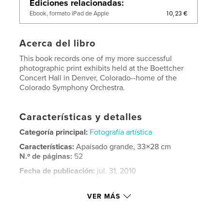
Ediciones relacionadas
10,23 €
Ebook, formato iPad de Apple
Acerca del libro
This book records one of my more successful
photographic print exhibits held at the Boettcher
Concert Hall in Denver, Colorado--home of the
Colorado Symphony Orchestra.
Características y detalles
Categoría principal:
Fotografía artística
Características:
Apaisado grande, 33×28 cm
N.º de páginas:
52
Fecha de publicación:
jul. 31, 2010
Palabras clave
VER MÁS
,
,
Colorado Symphony Orchestra
altered reality