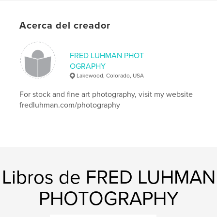
Maroon Bells
,
Acerca del creador
Heceta Head
,
New Hampshire
,
Nova Scotia
,
Mabry Mill
,
Peggy's Cove
,
Denver
,
FRED LUHMAN PHOT
Colorado
,
reality
,
music
,
Oregon
,
OGRAPHY
Lakewood, Colorado, USA
Vermont
,
Wisconsin
,
Maine
,
For stock and fine art photography, visit my website
Washington
,
farm
,
barn
,
aspen
,
fredluhman.com/photography
autumn
,
corn
,
Palouse
,
sunflower
,
Virginia
,
cat
,
tulip
,
river
,
church
,
city
,
maple
,
Cascade
,
Libros de FRED LUHMAN
Oakland
,
bridge
,
reeds
,
cemetery
,
PHOTOGRAPHY
California
,
flag
,
snow
,
Massachusetts
,