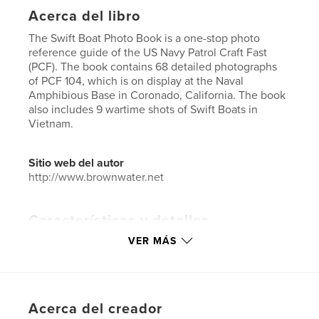
Acerca del libro
The Swift Boat Photo Book is a one-stop photo
reference guide of the US Navy Patrol Craft Fast
(PCF). The book contains 68 detailed photographs
of PCF 104, which is on display at the Naval
Amphibious Base in Coronado, California. The book
also includes 9 wartime shots of Swift Boats in
Vietnam.
Sitio web del autor
http://www.brownwater.net
Características y detalles
VER MÁS
Categoría principal:
Historia
Características:
Apaisado estándar, 25×20 cm
N.º de páginas:
40
Fecha de publicación:
jul. 31, 2010
Acerca del creador