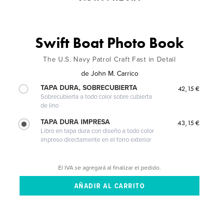
Swift Boat Photo Book
The U.S. Navy Patrol Craft Fast in Detail
de
John M. Carrico
TAPA DURA, SOBRECUBIERTA
42,15 €
Sobrecubierta a todo color sobre cubierta
de lino
TAPA DURA IMPRESA
43,15 €
Libro en tapa dura con diseño a todo color
impreso directamente en el forro exterior
El IVA se agregará al finalizar el pedido.