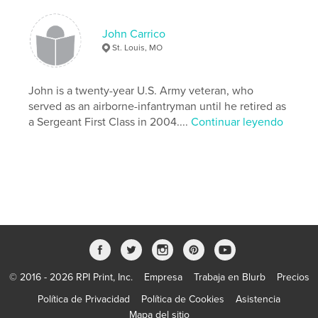
Idioma
English
Palabras clave
John Carrico
,
,
Swift Boat
Operation Market Time
St. Louis, MO
US Navy Vietnam
John is a twenty-year U.S. Army veteran, who
served as an airborne-infantryman until he retired as
a Sergeant First Class in 2004....
Continuar leyendo
© 2016 - 2026 RPI Print, Inc.
Empresa
Trabaja en Blurb
Precios
Política de Privacidad
Política de Cookies
Asistencia
Mapa del sitio