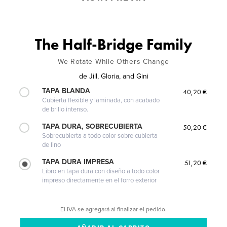
The Half-Bridge Family
We Rotate While Others Change
de
Jill, Gloria, and Gini
TAPA BLANDA
40,20 €
Cubierta flexible y laminada, con acabado
de brillo intenso.
TAPA DURA, SOBRECUBIERTA
50,20 €
Sobrecubierta a todo color sobre cubierta
de lino
TAPA DURA IMPRESA
51,20 €
Libro en tapa dura con diseño a todo color
impreso directamente en el forro exterior
El IVA se agregará al finalizar el pedido.