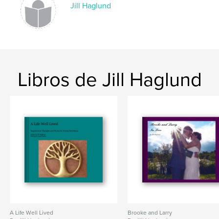
Jill Haglund
Libros de Jill Haglund
A Life Well Lived
Brooke and Larry