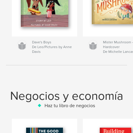
Dave's Boys
Mister Mushroom
De Leo/Pictures by Anne
Hardcover
Davis
De Michelle Lanca
Negocios y economía
Haz tu libro de negocios