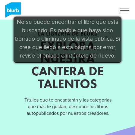
Regístrate
No se puede encontrar el libro que está
buscando. Es posible que haya sido
LA LIBRERÍA DE BLURB
borrado o eliminado de la vista pública. Si
EXPLORA
cree que llegó a esta página por error,
NUESTRA
revise el enlace e inténtelo de nuevo.
CANTERA DE
TALENTOS
Títulos que te encantarán y las categorías
que más te gustan, descubre los libros
autopublicados por nuestros creadores.