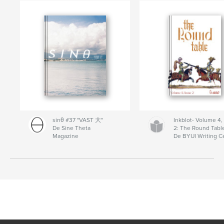
sinθ #37 "VAST 大"
Inkblot- Volume 4,
De Sine Theta
2: The Round Tabl
Magazine
De BYUI Writing C