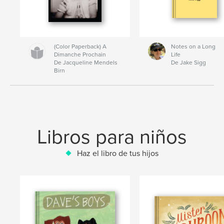
(Color Paperback) A
Notes on a Long
Dimanche Prochain
Life
De Jacqueline Mendels
De Jake Sigg
Birn
Libros para niños
Haz el libro de tus hijos