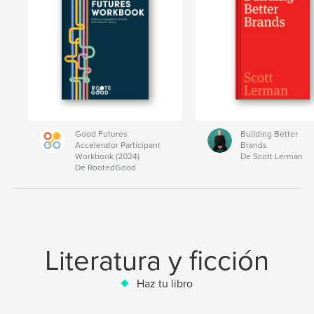
Good Futures
Building Better
Accelerator Participant
Brands
Workbook (2024)
De Scott Lerman
De RootedGood
Literatura y ficción
Haz tu libro