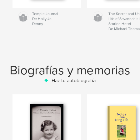
Temple Journal
The Secret and Un
De Holly Jo
Life of Savannah’s
Denny
Storied Hotel
De Michael Thom
Biografías y memorias
Haz tu autobiografía