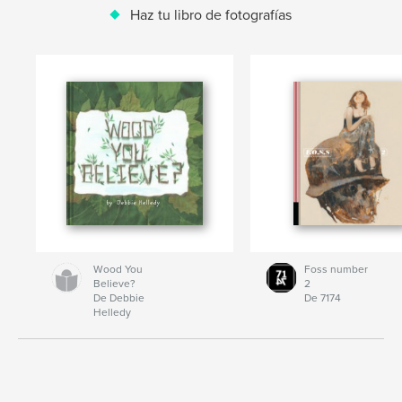
Haz tu libro de fotografías
Wood You
Foss number
Believe?
2
De Debbie
De 7174
Helledy