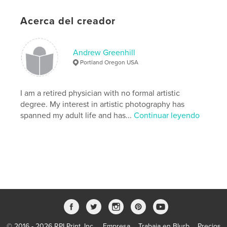
Biografías y memorias
Acerca del creador
Características:
Vertical estándar, 20×25 cm
N.º de páginas:
238
Fecha de publicación:
jul. 05, 2026
Andrew Greenhill
Portland Oregon USA
Idioma
English
Palabras clave
I am a retired physician with no formal artistic
,
Hobby to Art
photographic journey
degree. My interest in artistic photography has
spanned my adult life and has...
Continuar leyendo
© 2016 - 2026 RPI Print, Inc.
Empresa
Trabaja en Blurb
Precios