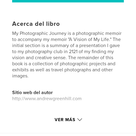
Acerca del libro
My Photographic Journey is a photographic memoir
to accompany my memoir "A Vision of My Life." The
initial section is a summary of a presentation I gave
to my photography club in 2121 of my finding my
vision and creative sense. The remainder of this
book is a collection of photographic projects and
exhibits as well as travel photographs and other
images.
Sitio web del autor
http://www.andrewgreenhill.com
Características y detalles
VER MÁS
Categoría principal:
Fotografía artística
Categorías adicionales
Libros de arte y fotografía
,