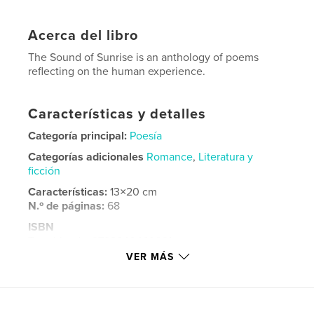
Acerca del libro
The Sound of Sunrise is an anthology of poems
reflecting on the human experience.
Características y detalles
Categoría principal:
Poesía
Categorías adicionales
Romance
,
Literatura y
ficción
Características:
13×20 cm
N.º de páginas:
68
ISBN
Tapa blanda: 9798240469091
VER MÁS
Fecha de publicación:
jun. 13, 2026
Idioma
English