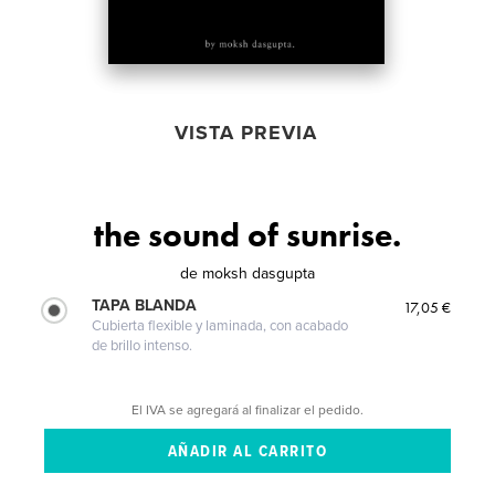
VISTA PREVIA
the sound of sunrise.
de
moksh dasgupta
TAPA BLANDA
17,05 €
Cubierta flexible y laminada, con acabado
de brillo intenso.
El IVA se agregará al finalizar el pedido.