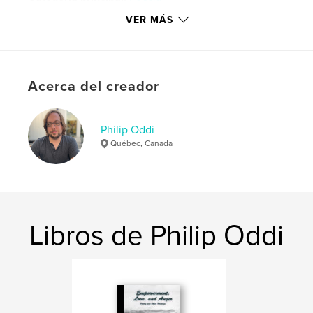
Categorías adicionales
Fe y religión
,
Canadá
VER MÁS
Características:
13×20 cm
N.º de páginas:
66
ISBN
Acerca del creador
Tapa blanda: 9798240624704
Fecha de publicación:
abr. 13, 2026
Idioma
English
Philip Oddi
Québec, Canada
Palabras clave
,
,
,
,
Culture
Religion
Politics
Ideas
Warfare
Libros de Philip Oddi