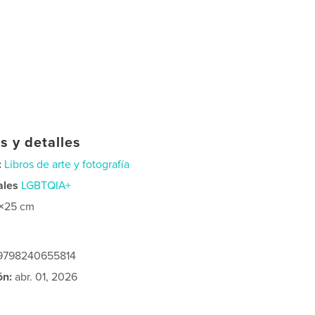
s y detalles
:
Libros de arte y fotografía
ales
LGBTQIA+
×25 cm
: 9798240655814
ón:
abr. 01, 2026