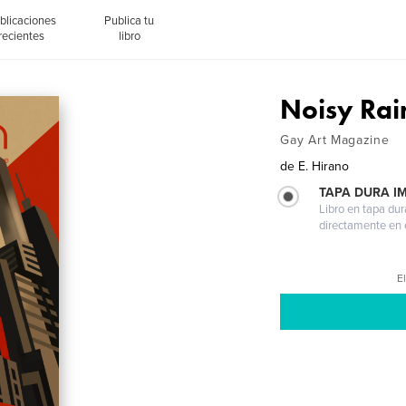
blicaciones
Publica tu
recientes
libro
Noisy Rai
Gay Art Magazine
de
E. Hirano
TAPA DURA I
Libro en tapa dur
directamente en e
El