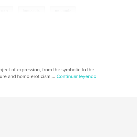
,
,
raphy
homoerotic
male nude
ject of expression, from the symbolic to the
igure and homo-eroticism,...
Continuar leyendo