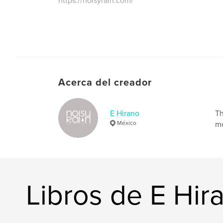
https://noisyrain.com/
Acerca del creador
E Hirano
Th
México
mo
Libros de E Hir