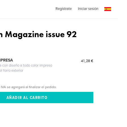
Regístrate
Iniciar sesión
n Magazine issue 92
MPRESA
41,28 €
a con diseño a todo color impreso
l forro exterior
 IVA se agregará al finalizar el pedido.