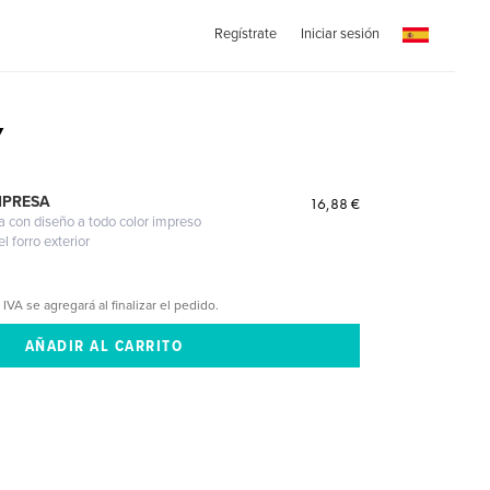
Regístrate
Iniciar sesión
y
MPRESA
16,88 €
a con diseño a todo color impreso
l forro exterior
 IVA se agregará al finalizar el pedido.