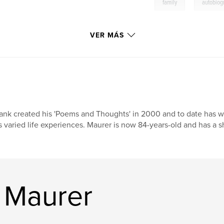
,
family
autobiog
VER MÁS
ank created his 'Poems and Thoughts' in 2000 and to date has w
s varied life experiences. Maurer is now 84-years-old and has a 
k Maurer