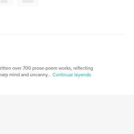
,
raphy
memoir
ritten over 700 prose-poem works, reflecting
sharp mind and uncanny...
Continuar leyendo