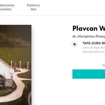
blicaciones
Publica tu
recientes
libro
Plavcan 
de
JHumphries Photo
TAPA DURA I
Libro en tapa dur
directamente en e
El