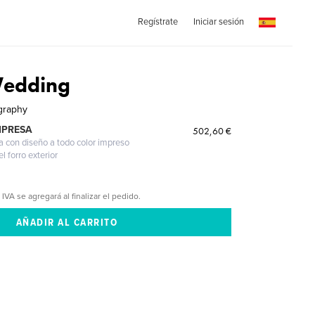
Regístrate
Iniciar sesión
Wedding
graphy
MPRESA
502,60 €
a con diseño a todo color impreso
l forro exterior
 IVA se agregará al finalizar el pedido.