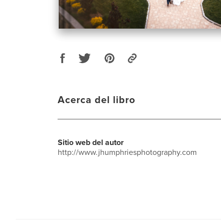
Acerca del libro
____________________________________
Sitio web del autor
http://www.jhumphriesphotography.com