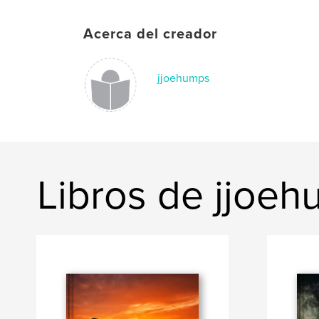
Acerca del creador
jjoehumps
Libros de jjoe