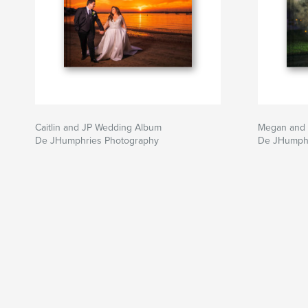
Caitlin and JP Wedding Album
Megan and 
De JHumphries Photography
De JHumphr