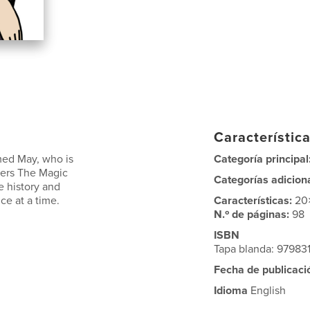
Característica
med May, who is
Categoría principal
vers The Magic
Categorías adicion
e history and
ce at a time.
Características:
20
N.º de páginas:
98
ISBN
Tapa blanda: 97983
Fecha de publicaci
Idioma
English