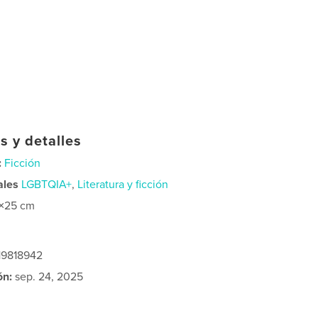
s y detalles
:
Ficción
ales
LGBTQIA+
,
Literatura y ficción
×25 cm
19818942
ón:
sep. 24, 2025