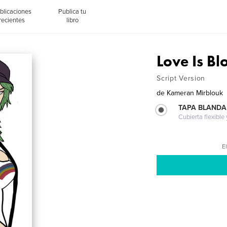
blicaciones
Publica tu
recientes
libro
Love Is B
Script Version
de
Kameran Mirblouk
TAPA BLANDA
Cubierta flexible
El