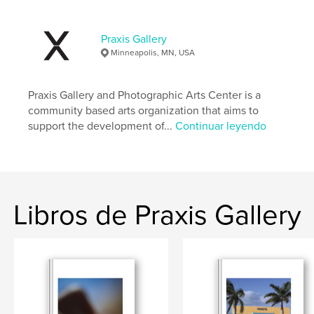
Características:
Carta de EE. UU., 22×28 cm
N.º de páginas:
40
Fecha de publicación:
jun. 19, 2025
Praxis Gallery
Minneapolis, MN, USA
Idioma
English
Palabras clave
Praxis Gallery and Photographic Arts Center is a
,
,
All
Art
Portraits
community based arts organization that aims to
support the development of...
Continuar leyendo
Libros de Praxis Gallery