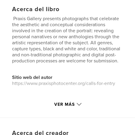
Acerca del libro
Praxis Gallery presents photographs that celebrate
the aesthetic and conceptual considerations
involved in the creation of the portrait: revealing
personal narratives or new anthologies through the
artistic representation of the subject. All genres,
capture types, black and white and color, traditional
and non-traditional photographic and digital post-
production processes are welcome for submission.
Sitio web del autor
https://www.praxisphotocenter.org/calls-for-entry
Características y detalles
VER MÁS
Categoría principal:
Libros de arte y fotografía
Categorías adicionales
Fotografía artística
,
Libros
de gran formato
Acerca del creador