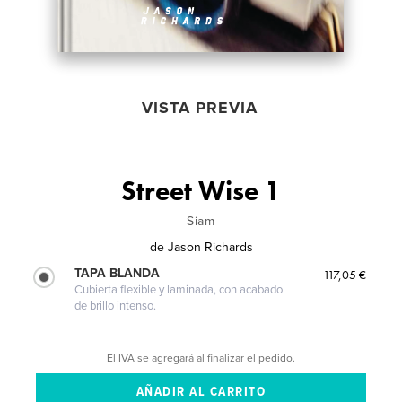
VISTA PREVIA
Street Wise 1
Siam
de
Jason Richards
TAPA BLANDA
117,05 €
Cubierta flexible y laminada, con acabado
de brillo intenso.
El IVA se agregará al finalizar el pedido.