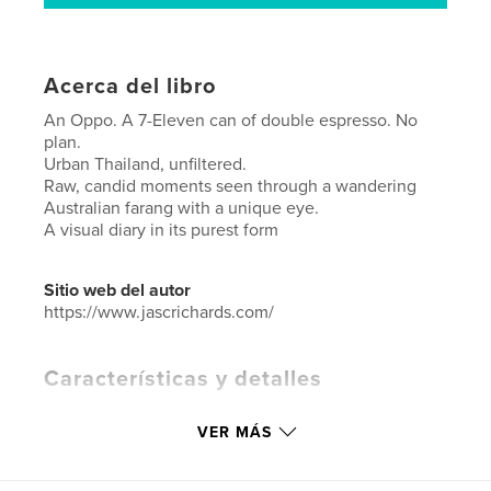
Acerca del libro
An Oppo. A 7-Eleven can of double espresso. No
plan.
Urban Thailand, unfiltered.
Raw, candid moments seen through a wandering
Australian farang with a unique eye.
A visual diary in its purest form
Sitio web del autor
https://www.jascrichards.com/
Características y detalles
Categoría principal:
Viajes
VER MÁS
Categorías adicionales
Tailandia
,
Libros de arte y
fotografía