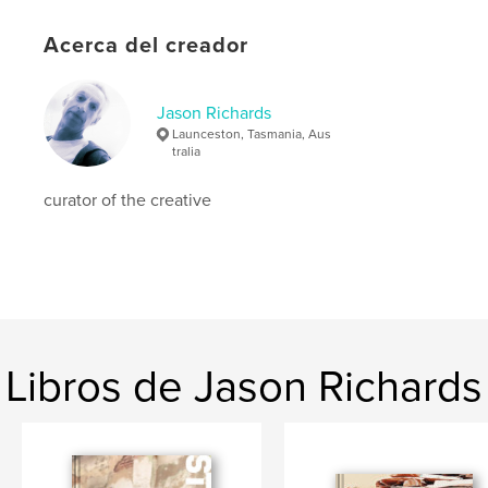
Características:
Vertical estándar, 20×25 cm
N.º de páginas:
96
Acerca del creador
Fecha de publicación:
may. 11, 2025
Idioma
English
Jason Richards
Palabras clave
Launceston, Tasmania, Aus
tralia
,
Street
Photography
curator of the creative
Libros de Jason Richards