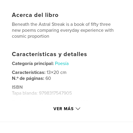
Acerca del libro
Beneath the Astral Streak is a book of fifty three
new poems comparing everyday experience with
cosmic proportion
Características y detalles
Categoría principal:
Poesía
Características:
13×20 cm
N.º de páginas:
60
ISBN
Tapa blanda: 9798317547905
Fecha de publicación:
mar. 08, 2025
VER MÁS
Idioma
English
Palabras clave
poetry