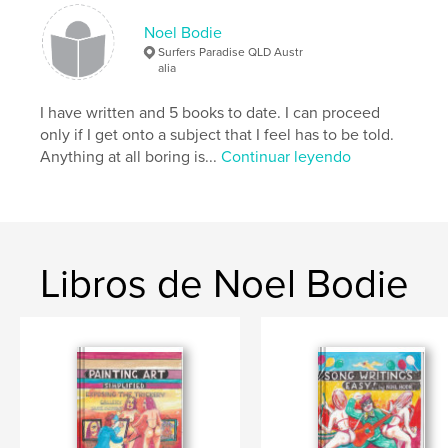
Palabras clave
,
,
Noel Bodie
Entertainment
Laughter
Love
Surfers Paradise QLD Austr
alia
I have written and 5 books to date. I can proceed
only if I get onto a subject that I feel has to be told.
Anything at all boring is...
Continuar leyendo
Libros de Noel Bodie