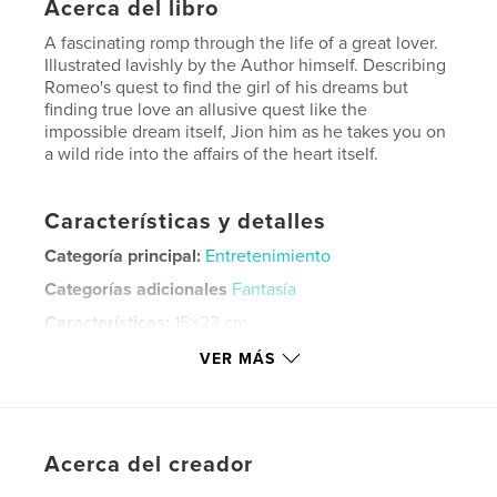
Acerca del libro
A fascinating romp through the life of a great lover.
Illustrated lavishly by the Author himself. Describing
Romeo's quest to find the girl of his dreams but
finding true love an allusive quest like the
impossible dream itself, Jion him as he takes you on
a wild ride into the affairs of the heart itself.
Características y detalles
Categoría principal:
Entretenimiento
Categorías adicionales
Fantasía
Características:
15×23 cm
N.º de páginas:
102
VER MÁS
ISBN
Tapa blanda: 9798317599997
Fecha de publicación:
feb. 13, 2025
Acerca del creador
Idioma
English