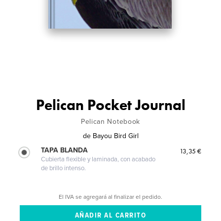
Pelican Pocket Journal
Pelican Notebook
de
Bayou Bird Girl
TAPA BLANDA
13,35 €
Cubierta flexible y laminada, con acabado
de brillo intenso.
El IVA se agregará al finalizar el pedido.