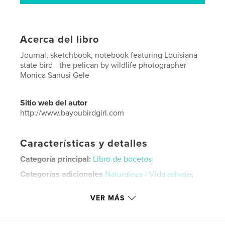
Acerca del libro
Journal, sketchbook, notebook featuring Louisiana
state bird - the pelican by wildlife photographer
Monica Sanusi Gele
Sitio web del autor
http://www.bayoubirdgirl.com
Características y detalles
Categoría principal:
Libro de bocetos
Categorías adicionales
Naturaleza / Vida salvaje
,
Libros de arte y fotografía
VER MÁS
Características:
13×20 cm
N.º de páginas:
72
ISBN