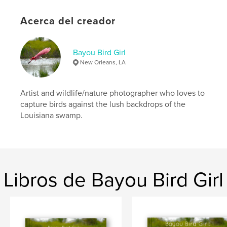
Tapa blanda: 9798331068738
Acerca del creador
Fecha de publicación:
ago. 21, 2024
Idioma
English
Bayou Bird Girl
Palabras clave
New Orleans, LA
,
,
,
,
bird
art
photography
wildlife
pelican
Artist and wildlife/nature photographer who loves to
capture birds against the lush backdrops of the
Louisiana swamp.
Libros de Bayou Bird Girl