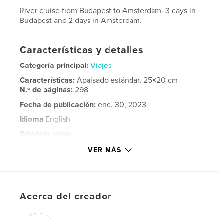
River cruise from Budapest to Amsterdam. 3 days in
Budapest and 2 days in Amsterdam.
Características y detalles
Categoría principal:
Viajes
Características:
Apaisado estándar, 25×20 cm
N.º de páginas:
298
Fecha de publicación:
ene. 30, 2023
Idioma
English
Palabras clave
,
,
,
,
Holland
Austria
Germany
Hungary
VER MÁS
Danube
Acerca del creador