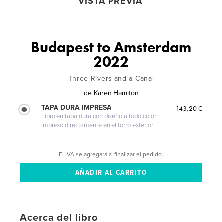
VISTA PREVIA
Budapest to Amsterdam
2022
Three Rivers and a Canal
de
Karen Hamiton
TAPA DURA IMPRESA
143,20 €
Libro en tapa dura con diseño a todo color
impreso directamente en el forro exterior
El IVA se agregará al finalizar el pedido.
Acerca del libro