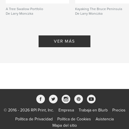
A Tree Swallow Portfolio
Kayaking The Bruce Peninsula
De Larry Monczka
De Larry Monczka
VER MÁS
© 2016 - 2026 RPI Print, Inc.
Empresa
Trabaja en Blurb
Precios
Política de Privacidad
Política de Cookies
Asistencia
Mapa del sitio