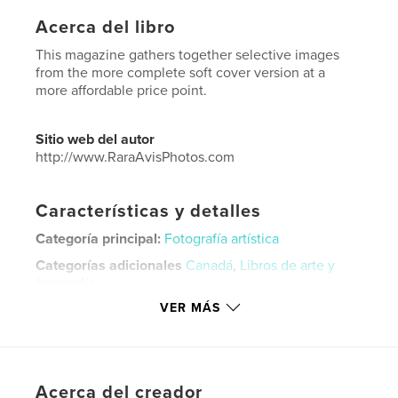
Acerca del libro
This magazine gathers together selective images
from the more complete soft cover version at a
more affordable price point.
Sitio web del autor
http://www.RaraAvisPhotos.com
Características y detalles
Categoría principal:
Fotografía artística
Categorías adicionales
Canadá
,
Libros de arte y
fotografía
VER MÁS
Características:
Carta de EE. UU., 22×28 cm
N.º de páginas:
28
Fecha de publicación:
ene. 20, 2023
Idioma
English
Acerca del creador