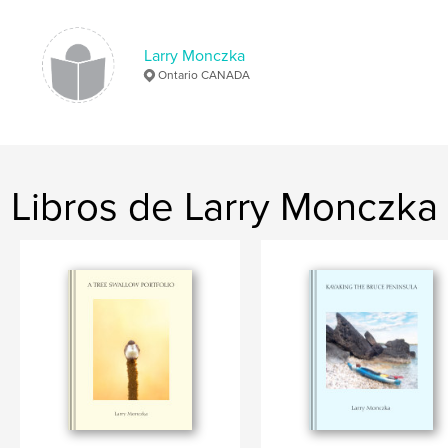
Palabras clave
,
,
,
ice fishing
Norfolk County
Canada
Larry Monczka
Ontario CANADA
Long Point
Libros de Larry Monczka