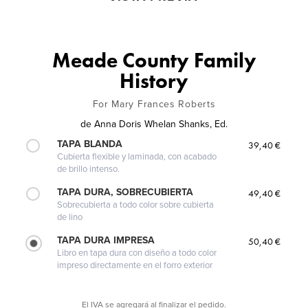
Meade County Family
History
For Mary Frances Roberts
de
Anna Doris Whelan Shanks, Ed.
TAPA BLANDA
39,40 €
Cubierta flexible y laminada, con acabado
de brillo intenso.
TAPA DURA, SOBRECUBIERTA
49,40 €
Sobrecubierta a todo color sobre cubierta
de lino
TAPA DURA IMPRESA
50,40 €
Libro en tapa dura con diseño a todo color
impreso directamente en el forro exterior
El IVA se agregará al finalizar el pedido.