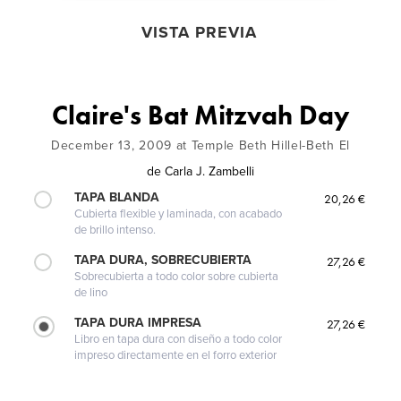
VISTA PREVIA
Claire's Bat Mitzvah Day
December 13, 2009 at Temple Beth Hillel-Beth El
de
Carla J. Zambelli
TAPA BLANDA
20,26 €
Cubierta flexible y laminada, con acabado
de brillo intenso.
TAPA DURA, SOBRECUBIERTA
27,26 €
Sobrecubierta a todo color sobre cubierta
de lino
TAPA DURA IMPRESA
27,26 €
Libro en tapa dura con diseño a todo color
impreso directamente en el forro exterior