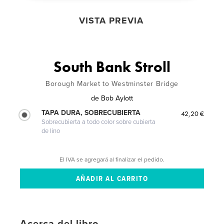
VISTA PREVIA
South Bank Stroll
Borough Market to Westminster Bridge
de
Bob Aylott
TAPA DURA, SOBRECUBIERTA
42,20 €
Sobrecubierta a todo color sobre cubierta
de lino
El IVA se agregará al finalizar el pedido.
Acerca del libro