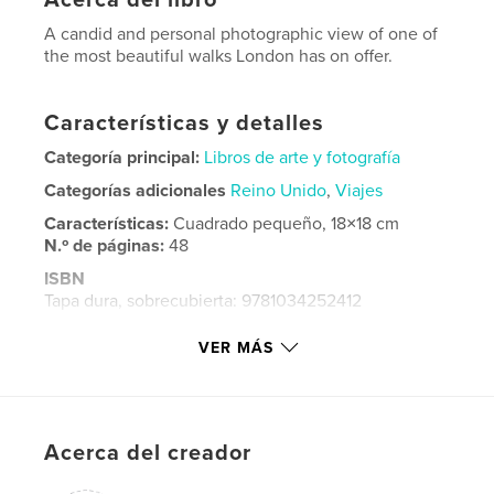
A candid and personal photographic view of one of
the most beautiful walks London has on offer.
Características y detalles
Categoría principal:
Libros de arte y fotografía
Categorías adicionales
Reino Unido
,
Viajes
Características:
Cuadrado pequeño, 18×18 cm
N.º de páginas:
48
ISBN
Tapa dura, sobrecubierta: 9781034252412
Fecha de publicación:
ene. 12, 2021
VER MÁS
Idioma
English
Palabras clave
,
,
,
street photography
aylott
south bank
Acerca del creador
london