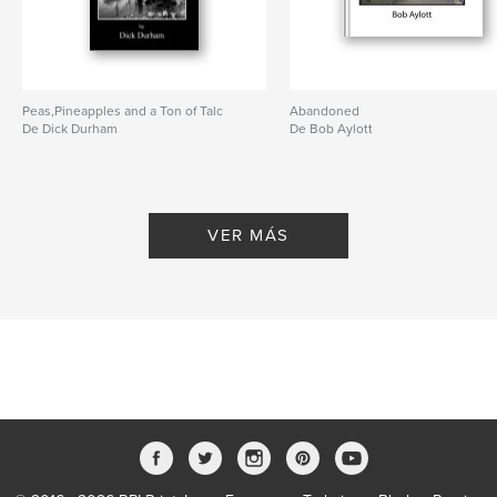
Peas,Pineapples and a Ton of Talc
Abandoned
De Dick Durham
De Bob Aylott
VER MÁS