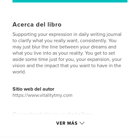
Acerca del libro
Supporting your expression in daily writing journal
to clarify what you really want, consistently. You
may just blur the line between your dreams and
what you live into as your reality. You get to set
aside some time just for you, your expansion, your
vision and the impact that you want to have in the
world.
Sitio web del autor
https://www.vitalitytmy.com
Características y detalles
VER MÁS
Categoría principal:
Autoayuda
Categorías adicionales
Salud y fitness
,
Inspiración