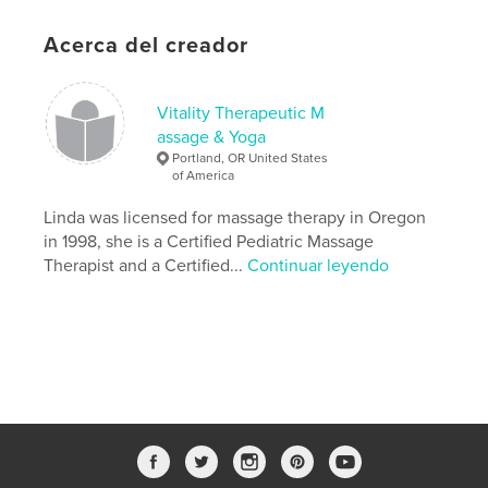
Características:
15×23 cm
N.º de páginas:
86
Acerca del creador
ISBN
Tapa blanda: 9781034073680
Vitality Therapeutic M
Fecha de publicación:
dic. 11, 2020
assage & Yoga
Idioma
English
Portland, OR United States
of America
Palabras clave
Linda was licensed for massage therapy in Oregon
Journal
in 1998, she is a Certified Pediatric Massage
Therapist and a Certified...
Continuar leyendo