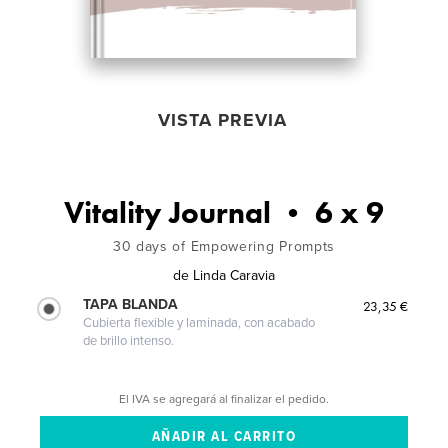
VISTA PREVIA
Vitality Journal • 6 x 9
30 days of Empowering Prompts
de
Linda Caravia
TAPA BLANDA
23,35 €
Cubierta flexible y laminada, con acabado
de brillo intenso.
El IVA se agregará al finalizar el pedido.