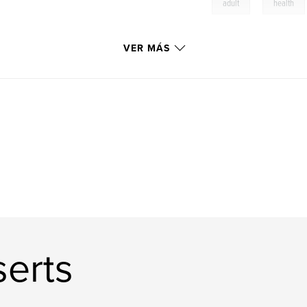
,
adult
health
VER MÁS
serts