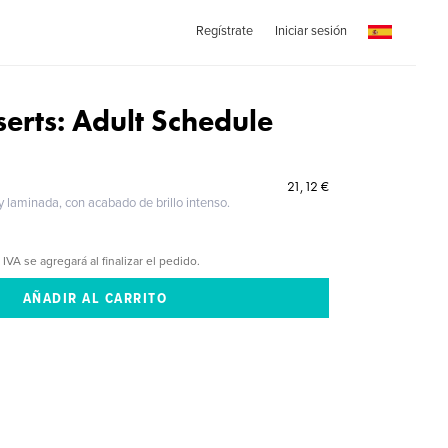
Regístrate
Iniciar sesión
nserts: Adult Schedule
21,12 €
 y laminada, con acabado de brillo intenso.
 IVA se agregará al finalizar el pedido.