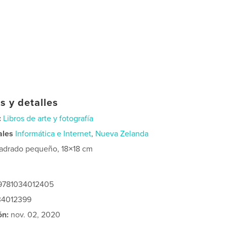
s y detalles
:
Libros de arte y fotografía
ales
Informática e Internet
,
Nueva Zelanda
adrado pequeño, 18×18 cm
 9781034012405
034012399
ón:
nov. 02, 2020