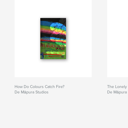
How Do Colours Catch Fire?
The Lonely
De Māpura Studios
De Māpura 