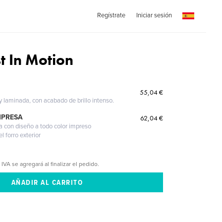
Regístrate
Iniciar sesión
 In Motion
55,04 €
 y laminada, con acabado de brillo intenso.
MPRESA
62,04 €
a con diseño a todo color impreso
l forro exterior
 IVA se agregará al finalizar el pedido.