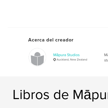
Acerca del creador
Māpura Studios
Mā
Auckland, New Zealand
st
Libros de Māpu