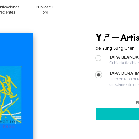
blicaciones
Publica tu
recientes
libro
YㄕㄧArtist
de
Yung Sung Chen
TAPA BLANDA
Cubierta flexible
TAPA DURA I
Libro en tapa dur
directamente en e
El