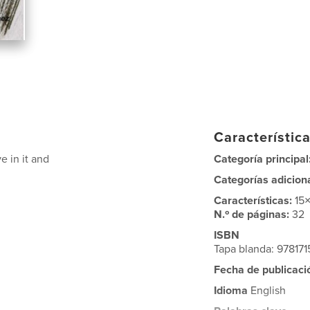
Característica
ve in it and
Categoría principal
Categorías adicion
Características:
15
N.º de páginas:
32
ISBN
Tapa blanda: 97817
Fecha de publicaci
Idioma
English